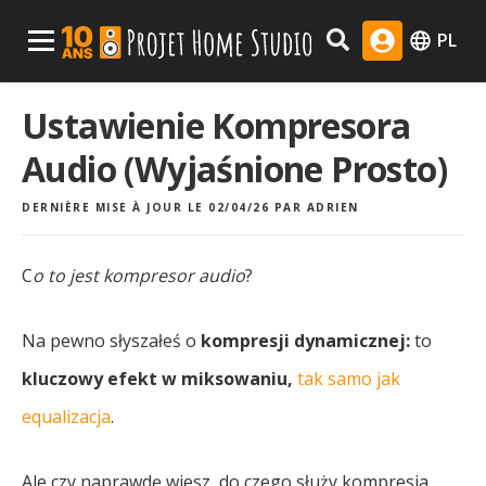
Skip
Menu Principal
PL
to
content
Ustawienie Kompresora
Audio (Wyjaśnione Prosto)
DERNIÈRE MISE À JOUR LE 02/04/26
PAR
ADRIEN
C
o to jest kompresor audio
?
Na pewno słyszałeś o
kompresji dynamicznej:
to
kluczowy efekt w miksowaniu,
tak samo jak
equalizacja
.
Ale czy naprawdę wiesz, do czego służy kompresja