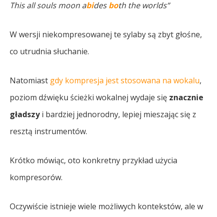
This all souls moon a
bi
des
bo
th the worlds”
W wersji niekompresowanej te sylaby są zbyt głośne,
co utrudnia słuchanie.
Natomiast
gdy kompresja jest stosowana na wokalu
,
poziom dźwięku ścieżki wokalnej wydaje się
znacznie
gładszy
i bardziej jednorodny, lepiej mieszając się z
resztą instrumentów.
Krótko mówiąc, oto konkretny przykład użycia
kompresorów.
Oczywiście istnieje wiele możliwych kontekstów, ale w