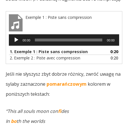
Exemple 1 : Piste sans compression
Lecteur
00:00
00:00
audio
1.
Exemple 1 : Piste sans compression
0:20
2.
Exemple 2 : Piste avec compression
0:20
Jeśli nie słyszysz zbyt dobrze różnicy, zwróć uwagę na
sylaby zaznaczone
pomarańczowym
kolorem w
poniższych tekstach:
“This all souls moon con
fi
des
In
bo
th the worlds