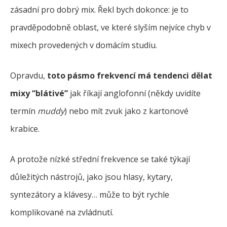
zásadní pro dobrý mix. Řekl bych dokonce: je to
pravděpodobně oblast, ve které slyším nejvíce chyb v
mixech provedených v domácím studiu.
Opravdu,
toto pásmo frekvencí má tendenci dělat
mixy “blátivé”
jak říkají anglofonní (někdy uvidíte
termín
muddy
) nebo mít zvuk jako z kartonové
krabice.
A protože nízké střední frekvence se také týkají
důležitých nástrojů, jako jsou hlasy, kytary,
syntezátory a klávesy… může to být rychle
komplikované na zvládnutí.