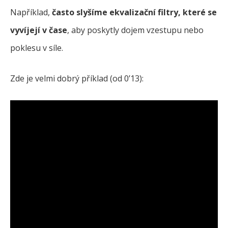
Například,
často slyšíme ekvalizační filtry, které se
vyvíjejí v čase
, aby poskytly dojem vzestupu nebo
poklesu v síle.
Zde je velmi dobrý příklad (od 0’13):