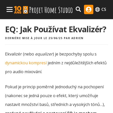
Skip
Menu Principal
CS
to
content
EQ: Jak Používat Ekvalizér?
DERNIÈRE MISE À JOUR LE 25/06/25
PAR
ADRIEN
Ekvalizér (nebo
equalizer
) je bezpochyby spolu s
dynamickou kompresí
jedním z nejdůležitějších efektů
pro audio mixování.
Pokud je princip poměrně jednoduchý na pochopení
(nakonec se jedná pouze o efekt, který umožňuje
nastavit množství basů, středních a vysokých tónů…),