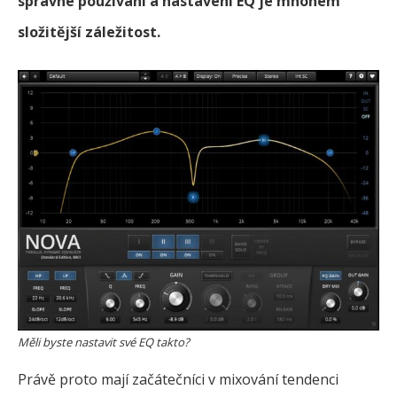
správné používání a nastavení EQ je mnohem
složitější záležitost.
Měli byste nastavit své EQ takto?
Právě proto mají začátečníci v mixování tendenci