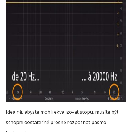
Ideálně, abyste mohli ekvalizovat stopu, musíte být
schopni dostatečně přesně rozpoznat pásmo