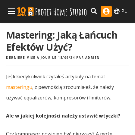
Skip
Menu Principal
PL
to
content
Mastering: Jaką Łańcuch
Efektów Użyć?
DERNIÈRE MISE À JOUR LE 18/09/24
PAR
ADRIEN
Jeśli kiedykolwiek czytałeś artykuły na temat
masteringu
, z pewnością zrozumiałeś, że należy
używać equalizerów, kompresorów i limiterów.
Ale w jakiej kolejności należy ustawić wtyczki?
Czy kompresor powinien być pierwszy? A może