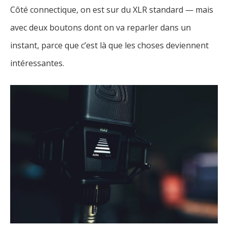
Côté connectique, on est sur du XLR standard — mais
avec deux boutons dont on va reparler dans un
instant, parce que c’est là que les choses deviennent
intéressantes.