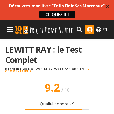
Découvrez mon livre "Enfin Finir Ses Morceaux"
CLIQUEZ ICI
Skip
Menu Principal
FR
to
content
LEWITT RAY : le Test
Complet
DERNIÈRE MISE À JOUR LE 02/07/26
PAR
ADRIEN
-
2
COMMENTAIRES
9.2
/
10
Qualité sonore - 9