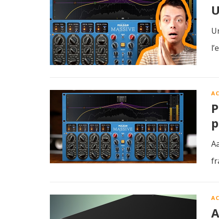
U
Un
l’
A
P
p
Aa
fr
A
A