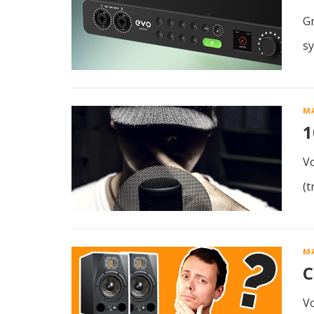
Gr
sy
M
1
Vo
(t
M
C
Vo