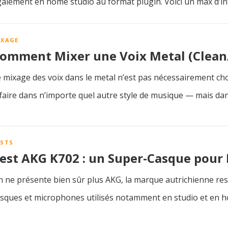
alement en home studio au format plugin. Voici un max d’i
IXAGE
omment Mixer une Voix Metal (Clean
 mixage des voix dans le metal n’est pas nécessairement cho
faire dans n’importe quel autre style de musique — mais da
ESTS
est AKG K702 : un Super-Casque pour 
 ne présente bien sûr plus AKG, la marque autrichienne r
sques et microphones utilisés notamment en studio et en 