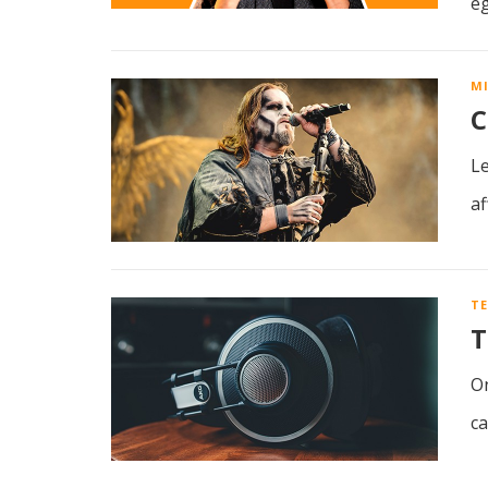
ég
M
C
Le
af
T
T
On
ca