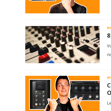
M
8
Vo
no
M
C
O
Le