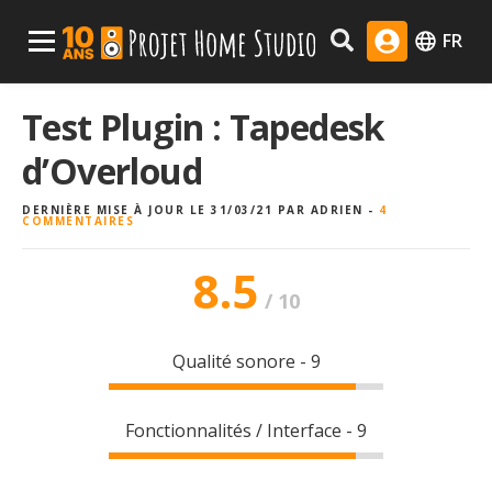
Skip
Menu Principal
FR
to
content
Test Plugin : Tapedesk
d’Overloud
DERNIÈRE MISE À JOUR LE 31/03/21
PAR
ADRIEN
-
4
COMMENTAIRES
8.5
/
10
Qualité sonore - 9
Fonctionnalités / Interface - 9