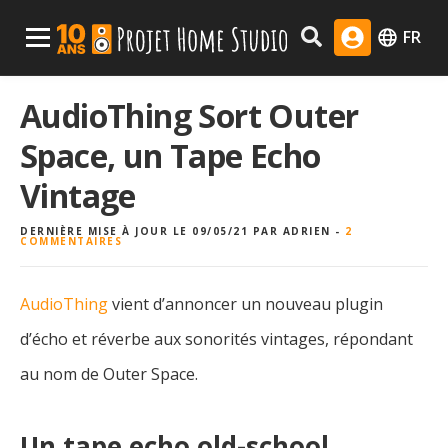
Skip
Menu Principal
FR
to
content
AudioThing Sort Outer
Space, un Tape Echo
Vintage
DERNIÈRE MISE À JOUR LE 09/05/21
PAR
ADRIEN
-
2
COMMENTAIRES
AudioThing
vient d’annoncer un nouveau plugin
d’écho et réverbe aux sonorités vintages, répondant
au nom de Outer Space.
Un tape echo old-school