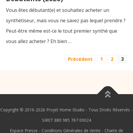
Vous êtes débutant(e) et souhaitez acheter un
synthétiseur, mais vous ne savez pas lequel prendre ?
Peut-être même est-ce le tout premier synthé que
vous allez acheter ? Eh bien …
PAGINATION
Précédent
1
2
3
DES
PUBLICATIONS
Copyright © 2016-2026 Projet Home Studio - Tous Droits Réservés -
SIRET 880 985 767 00024
Espace Presse
-
Conditions Générales de Vente
-
Charte de