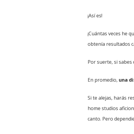
¡Así es!
¡Cuántas veces he qu
obtenía resultados 
Por suerte, si sabes
En promedio,
una di
Si te alejas, harás r
home studios aficion
canto. Pero dependien