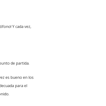
fono! Y cada vez,
unto de partida.
 vez es bueno en los
adecuada para el
onido.