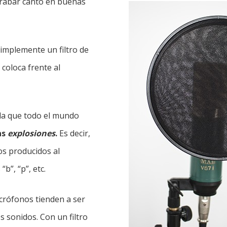
grabar canto en buenas
 simplemente un filtro de
 coloca frente al
la que todo el mundo
as
explosiones
.
Es decir,
os producidos al
“b”, “p”, etc.
crófonos tienden a ser
s sonidos. Con un filtro