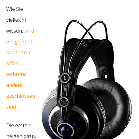
Wie Sie
vielleicht
wissen,
sind
einige Studio-
Kopfhörer
offen,
während
andere
geschlossen
sind.
Die ersten
neigen dazu,