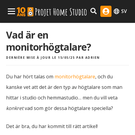
Skip
Menu Principal
SV
to
content
Vad är en
monitorhögtalare?
DERNIÈRE MISE À JOUR LE 15/05/25
PAR
ADRIEN
Du har hört talas om
monitorhögtalare
, och du
kanske vet att det är den typ av högtalare som man
hittar i studio och hemmastudio… men du vill veta
konkret
vad som gör dessa högtalare speciella?
Det är bra, du har kommit till rätt artikel!