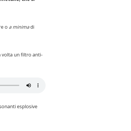
re o
a minima
di
olta un filtro anti-
nsonanti esplosive