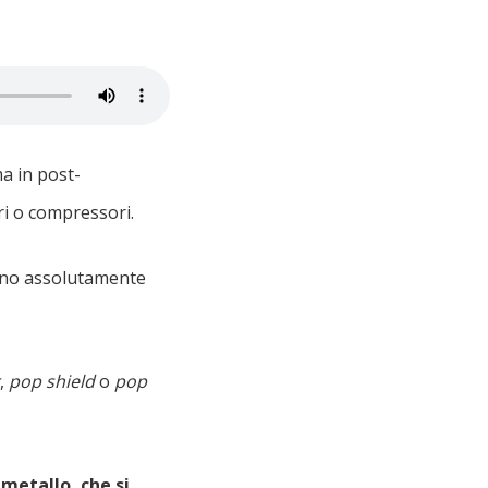
a in post-
i o compressori.
ono assolutamente
,
pop shield
o
pop
 metallo, che si