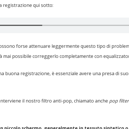
 registrazione qui sotto:
possono forse attenuare leggermente questo tipo di problem
à mai possibile correggerlo completamente con equalizzator
a buona registrazione, è essenziale avere una presa di su
 interviene il nostro filtro anti-pop, chiamato anche
pop filter
è un piccolo schermo, generalmente in tessuto sintetico o