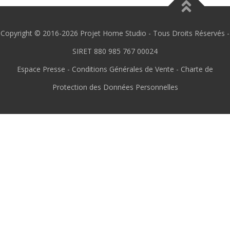
Copyright © 2016-2026 Projet Home Studio - Tous Droits Réservés -
SIRET 880 985 767 00024
Espace Presse
-
Conditions Générales de Vente
-
Charte de
Protection des Données Personnelles