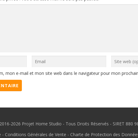
m, mon e-mail et mon site web dans le navigateur pour mon prochai
2016-2026 Projet Home Studio - Tous Droits Réservés - SIRET 880 
e
-
Conditions Générales de Vente
-
Charte de Protection des Donnée