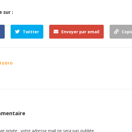
 sur :
k
Twitter
Envoyer par email
Copie
TUDIO
mmentaire
e privée : votre adresse mail ne sera pas publiée.