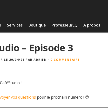
l
Services
Boutique
ProfesseurEQ
A propos
udio – Episode 3
R LE 29/04/21
PAR
ADRIEN
-
0 COMMENTAIRE
CaféStudio !
voyer vos questions
pour le prochain numéro ! 😉