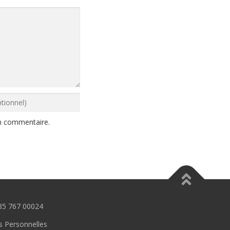
n commentaire.
985 767 00024
s Personnelles